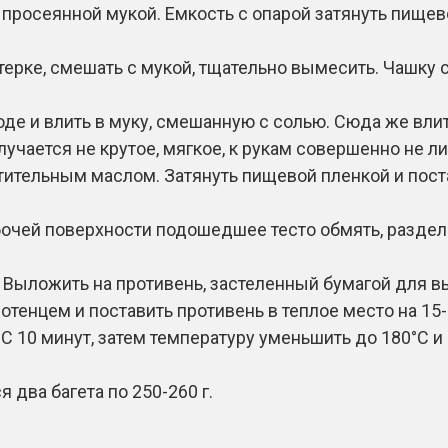
просеянной мукой. Емкость с опарой затянуть пищево
 терке, смешать с мукой, тщательно вымесить. Чашку
оде и влить в муку, смешанную с солью. Сюда же влит
учается не крутое, мягкое, к рукам совершенно не ли
тительным маслом. Затянуть пищевой пленкой и поста
очей поверхности подошедшее тесто обмять, раздели
 Выложить на противень, застеленный бумагой для в
тенцем и поставить противень в теплое место на 15-
С 10 минут, затем температуру уменьшить до 180°С и
 два багета по 250-260 г.