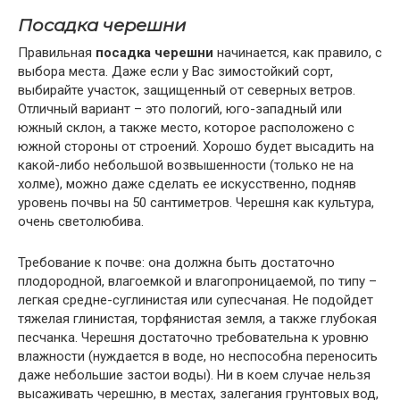
Посадка черешни
Правильная
посадка черешни
начинается, как правило, с
выбора места. Даже если у Вас зимостойкий сорт,
выбирайте участок, защищенный от северных ветров.
Отличный вариант – это пологий, юго-западный или
южный склон, а также место, которое расположено с
южной стороны от строений. Хорошо будет высадить на
какой-либо небольшой возвышенности (только не на
холме), можно даже сделать ее искусственно, подняв
уровень почвы на 50 сантиметров. Черешня как культура,
очень светолюбива.
Требование к почве: она должна быть достаточно
плодородной, влагоемкой и влагопроницаемой, по типу –
легкая средне-суглинистая или супесчаная. Не подойдет
тяжелая глинистая, торфянистая земля, а также глубокая
песчанка. Черешня достаточно требовательна к уровню
влажности (нуждается в воде, но неспособна переносить
даже небольшие застои воды). Ни в коем случае нельзя
высаживать черешню, в местах, залегания грунтовых вод,