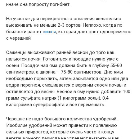
иначе она попросту погибнет.
На участке для перекрестного опыления желательно
высаживать не меньше 2-3 сортов. Неплохо, когда по
близости растет
вишня
, которая дает цвет одновременно
с черешней.
Саженцы высаживают ранней весной до того как
нальются почки. Готовиться к посадке нужно уже с
осени. Посадочная яма должна быть в глубину 55-60
сантиметров, а ширина – 75-80 сантиметров. Дно ямы
необходимо порыхлить, затем засыпается одно или два
ведра перегноя, смешивается с верхним слоем почвы и
оставляется до весны. Весной в яму нужно добавить 100
грамм сульфата натрия (1 килограмм золы), 0,4
килограмма суперфосфата и все перемешать.
Черешне не надо большого количества удобрений.
Изобилие удобрений может привести к появлению
сильных приростов, которые очень часто к концу
вегетационного периода не успевают вызреть и как