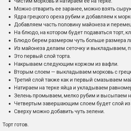
Чистим морковь и натираем ее на терке.
Можно отварить ее заранее, можно взять сыру
Ядра грецкого ореха рубим и добавляем к морк
Добавляем часть половину майонеза и переме
На блюдо, на котором будет подаваться торт, 
Блюдо берем размером чуть больше размера ли
Из майонеза делаем сеточку и выкладываем, 
Это первый слой торта.
Накрываем следующим коржом из вафли.
Вторым слоем — выкладываем морковь с грец
Третий слой также как и первый смазываем ма
Натираем на терке яйца и укладываем равноме
Зелень промываем, мелко рубим и высыпаем на
Четвертым завершающим слоем будет слой из в
Сверху можно добавить чуть зелени.
Торт готов.