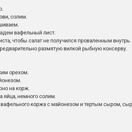
ю.
ови, солим.
шиваем.
кладем вафельный лист.
ста, чтобы салат не получился проваленным внутрь.
предварительно размятую вилкой рыбную консерву.
ким орехом.
йонезом.
рно на корж.
 яйца, немного солим.
афельного коржа с майонезом и тертым сыром, сыр 