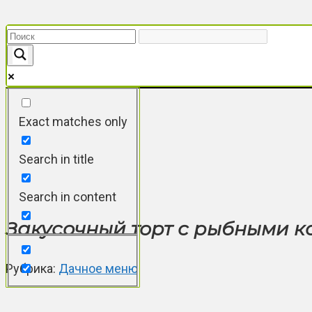
Перейти
к
контенту
Exact matches only
Search in title
Search in content
Закусочный торт с рыбными 
Рубрика:
Дачное меню