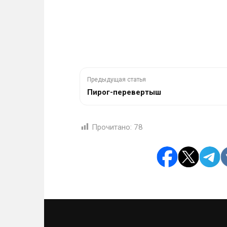
Предыдущая статья
Пирог-перевертыш
Прочитано:
78