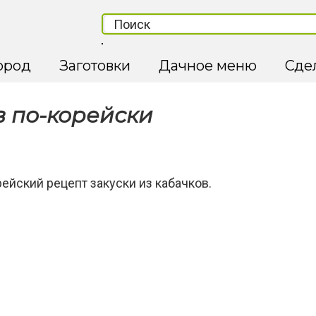
ород
Заготовки
Дачное меню
Сде
в по-корейски
йский рецепт закуски из кабачков.