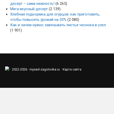
десерт – сама нежность!
(6 265)
Мега вкусный десерт
(2 139)
Хлебная подкормка для огурцов: как приготовить,
чтобы повысить урожай на 20%
(2 080)
Как и зачем нужно завязывать листья чеснока в узел
(1 901)
·
·
2022-2026 ·
mysad-zagotovka.ru
Карта сайта