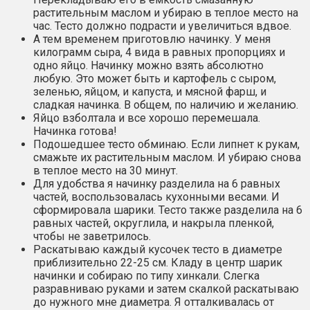
растительным маслом и убираю в теплое место на
час. Тесто должно подрасти и увеличиться вдвое.
А тем временем приготовлю начинку. У меня
килограмм сыра, 4 вида в равных пропорциях и
одно яйцо. Начинку можно взять абсолютно
любую. Это может быть и картофель с сыром,
зеленью, яйцом, и капуста, и мясной фарш, и
сладкая начинка. В общем, по наличию и желанию.
Яйцо взболтала и все хорошо перемешала.
Начинка готова!
Подошедшее тесто обминаю. Если липнет к рукам,
смажьте их растительным маслом. И убираю снова
в теплое место на 30 минут.
Для удобства я начинку разделила на 6 равных
частей, воспользовалась кухонными весами. И
сформировала шарики. Тесто также разделила на 6
равных частей, округлила, и накрыла пленкой,
чтобы не заветрилось.
Раскатываю каждый кусочек тесто в диаметре
приблизительно 22-25 см. Кладу в центр шарик
начинки и собираю по типу хинкали. Слегка
разравниваю руками и затем скалкой раскатываю
до нужного мне диаметра. Я отталкивалась от