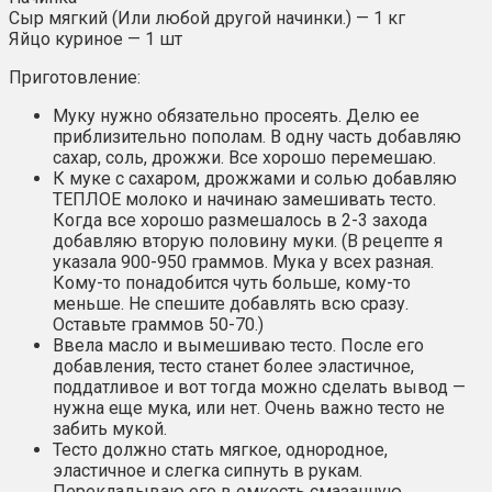
Сыр мягкий (Или любой другой начинки.) — 1 кг
Яйцо куриное — 1 шт
Приготовление:
Муку нужно обязательно просеять. Делю ее
приблизительно пополам. В одну часть добавляю
сахар, соль, дрожжи. Все хорошо перемешаю.
К муке с сахаром, дрожжами и солью добавляю
ТЕПЛОЕ молоко и начинаю замешивать тесто.
Когда все хорошо размешалось в 2-3 захода
добавляю вторую половину муки. (В рецепте я
указала 900-950 граммов. Мука у всех разная.
Кому-то понадобится чуть больше, кому-то
меньше. Не спешите добавлять всю сразу.
Оставьте граммов 50-70.)
Ввела масло и вымешиваю тесто. После его
добавления, тесто станет более эластичное,
поддатливое и вот тогда можно сделать вывод —
нужна еще мука, или нет. Очень важно тесто не
забить мукой.
Тесто должно стать мягкое, однородное,
эластичное и слегка сипнуть в рукам.
Перекладываю его в емкость смазанную