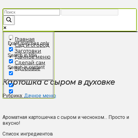
Перейти
к
контенту
Главная
Exact matches only
Сад и огород
Заготовки
Search in title
Дачное меню
Сделай сам
Search in content
Здоровье
Картошка с сыром в духовке
Рубрика:
Дачное меню
Ароматная картошечка с сыром и чесноком… Просто и
вкусно!
Список ингредиентов