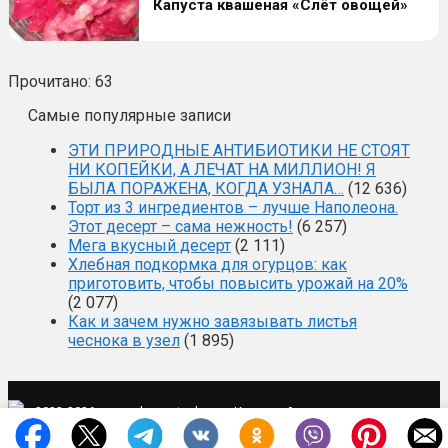
Капуста квашеная «Слёт овощей»
Прочитано:
63
Самые популярные записи
ЭТИ ПРИРОДНЫЕ АНТИБИОТИКИ НЕ СТОЯТ
НИ КОПЕЙКИ, А ЛЕЧАТ НА МИЛЛИОН! Я
БЫЛА ПОРАЖЕНА, КОГДА УЗНАЛА…
(12 636)
Торт из 3 ингредиентов – лучше Наполеона.
Этот десерт – сама нежность!
(6 257)
Мега вкусный десерт
(2 111)
Хлебная подкормка для огурцов: как
приготовить, чтобы повысить урожай на 20%
(2 077)
Как и зачем нужно завязывать листья
чеснока в узел
(1 895)
·
·
2022-2026 ·
mysad-zagotovka.ru
Карта сайта