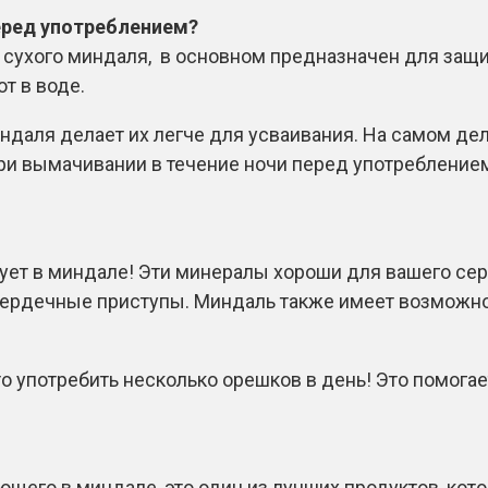
ред употреблением?
 сухого миндаля, в основном предназначен для защи
т в воде.
даля делает их легче для усваивания. На самом дел
и вымачивании в течение ночи перед употребление
ет в миндале! Эти минералы хороши для вашего серд
сердечные приступы. Миндаль также имеет возможно
 употребить несколько орешков в день! Это помогае
ющего в миндале, это один из лучших продуктов, кот