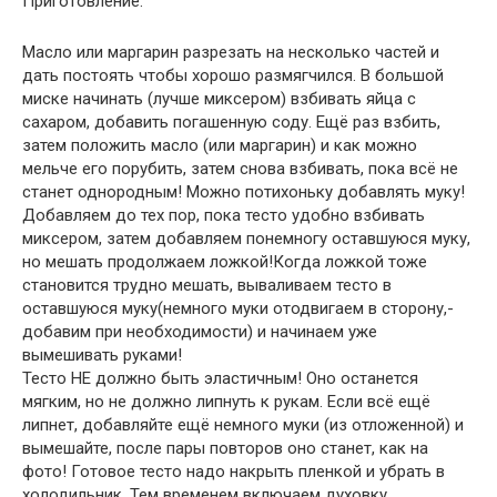
Приготовление:
Масло или маргарин разрезать на несколько частей и
дать постоять чтобы хорошо размягчился. В большой
миске начинать (лучше миксером) взбивать яйца с
сахаром, добавить погашенную соду. Ещё раз взбить,
затем положить масло (или маргарин) и как можно
мельче его порубить, затем снова взбивать, пока всё не
станет однородным! Можно потихоньку добавлять муку!
Добавляем до тех пор, пока тесто удобно взбивать
миксером, затем добавляем понемногу оставшуюся муку,
но мешать продолжаем ложкой!Когда ложкой тоже
становится трудно мешать, вываливаем тесто в
оставшуюся муку(немного муки отодвигаем в сторону,-
добавим при необходимости) и начинаем уже
вымешивать руками!
Тесто НЕ должно быть эластичным! Оно останется
мягким, но не должно липнуть к рукам. Если всё ещё
липнет, добавляйте ещё немного муки (из отложенной) и
вымешайте, после пары повторов оно станет, как на
фото! Готовое тесто надо накрыть пленкой и убрать в
холодильник. Тем временем включаем духовку,