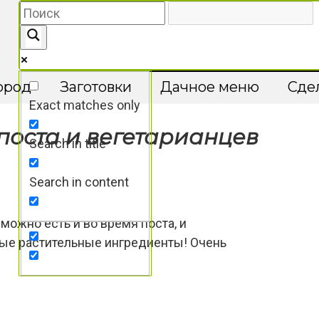
ород
Заготовки
Дачное меню
Сде
Exact matches only
поста и вегетарианцев
Search in title
Search in content
можно есть и во время поста, и
ные растительные ингредиенты! Очень