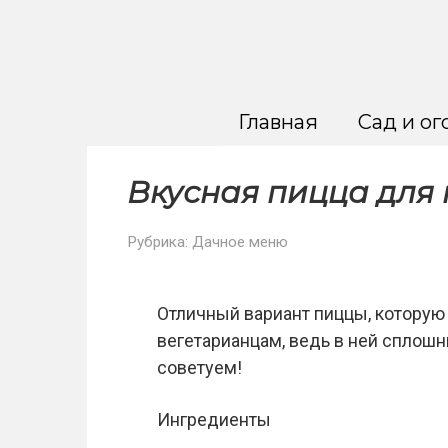
Перейти
к
контенту
Главная
Сад и ог
Вкусная пицца для 
Рубрика:
Дачное меню
Отличный вариант пиццы, которую 
вегетарианцам, ведь в ней сплош
советуем!
Ингредиенты