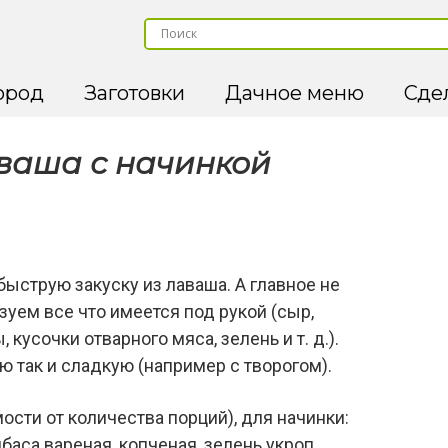
ород
Заготовки
Дачное меню
Сде
аваша с начинкой
быструю закуску из лаваша. А главное не
зуем все что имеется под рукой (сыр,
кусочки отварного мяса, зелень и т. д.).
ю так и сладкую (например с творогом).
мости от количества порций), для начинки:
аса вареная, копченая, зелень укроп,