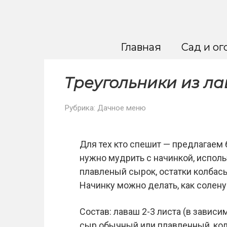
Перейти
к
контенту
Главная
Сад и ог
Треугольники из л
Рубрика:
Дачное меню
Для тех кто спешит — предлагаем 
нужно мудрить с начинкой, исполь
плавленый сырок, остатки колбасы, 
Начинку можно делать, как солену
Состав: лаваш 2-3 листа (в зависи
сыр обычный или плавленный, колб