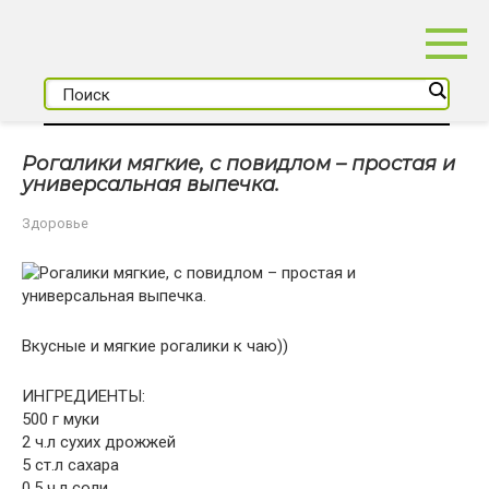
Перейти
к
контенту
Рогалики мягкие, с повидлом – простая и
универсальная выпечка.
Здоровье
Вкусные и мягкие рогалики к чаю))
ИНГРЕДИЕНТЫ:
500 г муки
2 ч.л сухих дрожжей
5 ст.л сахара
0.5 ч.л соли