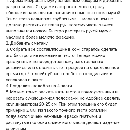
1. Ароматизировать муку ванильным сахаром и добавить
разрыхлитель. Сюда же настрогать масло, сразу
обволакивая масляные завитки с помощью ножа мукой.
Такое тесто называют «рубленым» — масло в нем не
должно растаять от тепла рук, поэтому часть замеса
выполняется ножом. Быстро растереть рукой муку с
маслом в более мелкую фракцию.
2. Добавить сметану.
3. Собрать все составляющие в ком, стараясь сделать
это быстро и не вымешивая тесто. Теперь можно
приступить к непосредственному изготовлению
рогаликов или отложить этот процесс на определенное
время (до 2-х дней), убрав колобок в холодильник и
запаковав в пакет.
4. Разделить колобок на 4 части.
5. Можно тонко раскатывать тесто в прямоугольники и
нарезать сужающимися полосками, но удобнее сделать
круг диаметром 20-25 см. При этом толщина его будет
примерно 2 мм. Из такого тонкого теста рогалики
получаются очень нежными и рассыпчатыми, а
растянутые полоски сливочного масла делают изделие
слоистым.