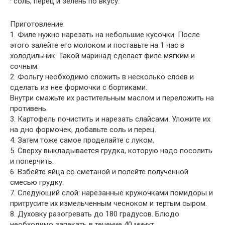
· соль, перец и зелень по вкусу.
Приготовление:
1. Филе нужно нарезать на небольшие кусочки. После
этого залейте его молоком и поставьте на 1 час в
холодильник. Такой маринад сделает филе мягким и
сочным.
2. Фольгу необходимо сложить в несколько слоев и
сделать из нее формочки с бортиками.
Внутри смажьте их растительным маслом и переложить на
противень.
3. Картофель почистить и нарезать слайсами. Уложите их
на дно формочек, добавьте соль и перец.
4. Затем тоже самое проделайте с луком.
5. Сверху выкладывается грудка, которую надо посолить
и поперчить.
6. Взбейте яйца со сметаной и полейте полученной
смесью грудку.
7. Следующий слой: нарезанные кружочками помидоры и
притрусите их измельченным чесноком и тертым сыром.
8. Духовку разогревать до 180 градусов. Блюдо
необходимо запекать в течение 40 минут.