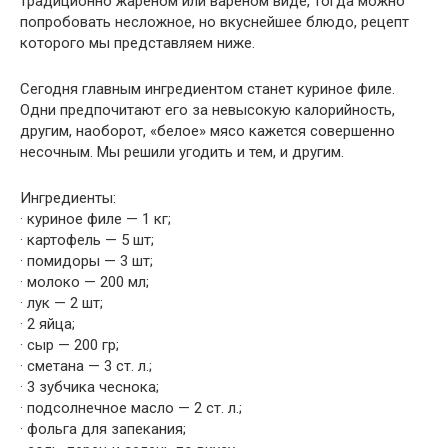
традиционно жареном или вареном виде, тогда можно
попробовать несложное, но вкуснейшее блюдо, рецепт
которого мы представляем ниже.
Сегодня главным ингредиентом станет куриное филе.
Одни предпочитают его за невысокую калорийность,
другим, наоборот, «белое» мясо кажется совершенно
несочным. Мы решили угодить и тем, и другим.
Ингредиенты:
· куриное филе — 1 кг;
· картофель — 5 шт;
· помидоры — 3 шт;
· молоко — 200 мл;
· лук — 2 шт;
· 2 яйца;
· сыр — 200 гр;
· сметана — 3 ст. л.;
· 3 зубчика чеснока;
· подсолнечное масло — 2 ст. л.;
· фольга для запекания;