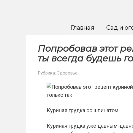
Перейти
к
контенту
Главная
Сад и ог
Попробовав этот ре
ты всегда будешь го
Рубрика:
Здоровье
Куриная грудка со шпинатом
Куриная грудка уже давным-давн