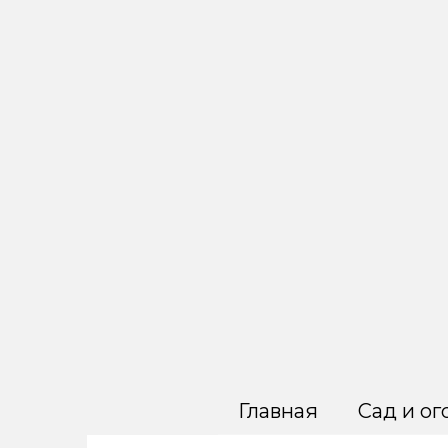
Перейти
к
контенту
Главная
Сад и ог