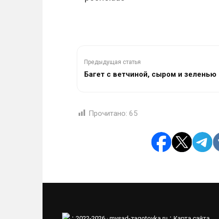
Предыдущая статья
Багет с ветчиной, сыром и зеленью
Прочитано:
65
·
·
2022-2026 ·
mysad-zagotovka.ru
Карта сайта