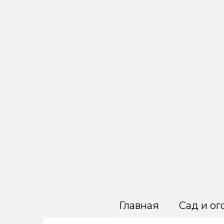
Перейти
к
контенту
Главная
Сад и ог