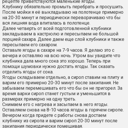
рецепте приветствуются маленькие ягоды.
Клубнику обязательно промыть перебрать и просушить.
После мойки я её выкладываю на полотенце примерно
на 20-30 минут и периодически переворачиваю что бы
вся лишняя вода впиталась в полотенце.
Далее четверть от всей подготовленной клубники
закладываем в кастрюлю и пересыпаем не большой
порцией сахара. Далее даем еще слой клубники и также
пересыпаем его сахаром.
Оставьте ягоды в сахаре на 7-9 часов. Я делаю это с
вечера и оставляю на всю ночь. Утром вы увидите что
клубника дала много сока это хорошо. Теперь при
помощи шумовки нужно достать ягоды. Так сказать
отделить ягоды от сока.
Ягоды складываем отдельно, а сироп ставим на плиту и
варим его примерно 20-30 минут после закипания. Не
забываем перемешивать его что бы он не пригорел. За
время варки сироп станет густым и уменьшится в
размерах примерно на одну треть.
Снимаем его с нагрева и засыпаем в него ягоды.
Оставляем снова на 8-10 часов ягоды в горячем сиропе.
Вечером когда придете с работы снова достаем
клубнику из сиропа и варим сироп 20-30 минут после
закипания периодически помешивая.