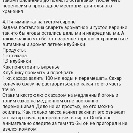
таком положении до полного остывания. После чего
переносим в прохладное место для длительного
хранения.
4. Пятиминутка на густом сиропе
Задача поставлена сварить ароматное и густое варенье
так что бы ягоды остались целыми и невредимыми. А
также важно что бы это варенье хорошо сохранило все
витамины и аромат летней клубники.
Продукты:
1 кг сахара.
1,2 клубники.
Как приготовить варенье:
Клубнику промыть и перебрать.
1 кг. сахара залить 100 мл воды и перемешать. Сахар
конечно сразу не раствориться, но какая-то его часть
точно.
Ставим кастрюлю с сахаром на медленный огонь и
топим сахар на медленном огне постоянно
перемешивая. Дело не из простых, но его можно
осилить. Как только масса начнет закипит это означает
что сахар начал превращаться в сироп. Особенно
внимательно следите за тем что бы он не пригорел и не
взялся комком.