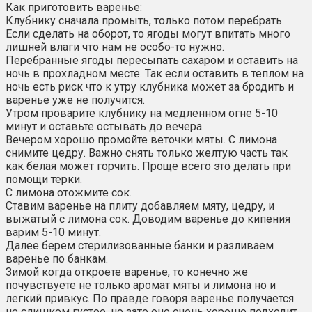
Как приготовить варенье:
Клубнику сначала промыть, только потом перебрать.
Если сделать на оборот, то ягоды могут впитать много
лишней влаги что нам не особо-то нужно.
Перебранные ягоды пересыпать сахаром и оставить на
ночь в прохладном месте. Так если оставить в теплом на
ночь есть риск что к утру клубника может за бродить и
варенье уже не получится.
Утром проварите клубнику на медленном огне 5-10
минут и оставьте остывать до вечера.
Вечером хорошо промойте веточки мяты. С лимона
снимите цедру. Важно снять только желтую часть так
как белая может горчить. Проще всего это делать при
помощи терки.
С лимона отожмите сок.
Ставим варенье на плиту добавляем мяту, цедру, и
выжатый с лимона сок. Доводим варенье до кипения
варим 5-10 минут.
Далее берем стерилизованные банки и разливаем
варенье по банкам.
Зимой когда откроете варенье, то конечно же
почувствуете не только аромат мяты и лимона но и
легкий привкус. По правде говоря варенье получается
не слишком густое, но зато оно очень хорошо подходит