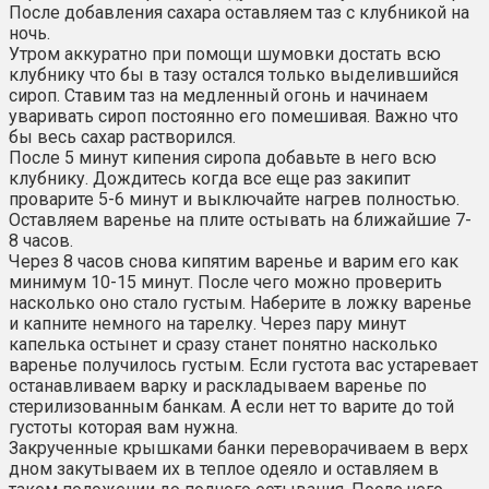
После добавления сахара оставляем таз с клубникой на
ночь.
Утром аккуратно при помощи шумовки достать всю
клубнику что бы в тазу остался только выделившийся
сироп. Ставим таз на медленный огонь и начинаем
уваривать сироп постоянно его помешивая. Важно что
бы весь сахар растворился.
После 5 минут кипения сиропа добавьте в него всю
клубнику. Дождитесь когда все еще раз закипит
проварите 5-6 минут и выключайте нагрев полностью.
Оставляем варенье на плите остывать на ближайшие 7-
8 часов.
Через 8 часов снова кипятим варенье и варим его как
минимум 10-15 минут. После чего можно проверить
насколько оно стало густым. Наберите в ложку варенье
и капните немного на тарелку. Через пару минут
капелька остынет и сразу станет понятно насколько
варенье получилось густым. Если густота вас устаревает
останавливаем варку и раскладываем варенье по
стерилизованным банкам. А если нет то варите до той
густоты которая вам нужна.
Закрученные крышками банки переворачиваем в верх
дном закутываем их в теплое одеяло и оставляем в