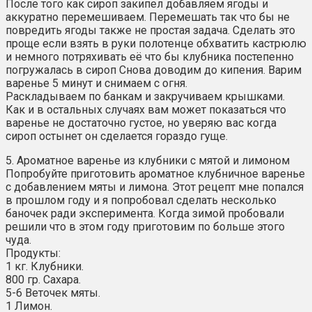
После того как сироп закипел добавляем ягоды и
аккуратно перемешиваем. Перемешать так что бы не
повредить ягоды также не простая задача. Сделать это
проще если взять в руки полотенце обхватить кастрюлю
и немного потряхивать её что бы клубника постепенно
погружалась в сироп Снова доводим до кипения. Варим
варенье 5 минут и снимаем с огня.
Раскладываем по банкам и закручиваем крышками.
Как и в остальных случаях вам может показаться что
варенье не достаточно густое, но уверяю вас когда
сироп остынет он сделается гораздо гуще.
5. Ароматное варенье из клубники с мятой и лимоном
Попробуйте приготовить ароматное клубничное варенье
с добавлением мяты и лимона. Этот рецепт мне попался
в прошлом году и я попробовал сделать несколько
баночек ради эксперимента. Когда зимой пробовали
решили что в этом году приготовим по больше этого
чуда.
Продукты:
1 кг. Клубники.
800 гр. Сахара.
5-6 Веточек мяты.
1 Лимон.