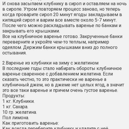
И снова засыпаем клубнику в сироп и оставляем на ночь
в сиропе. Утром повторяем процесс заново, но теперь
когда проварите сироп 20 минут ягоды закладываем в
кипящий сироп и варим все вместе около 5-7 минут.
После чего можно раскладывать варенье по банкам и
закрывать его крышками.
Все на клубничное варенье готово. Закрученные банки
переверните и укройте чем-то теплым, например
одеялом. Держим банки крышками вниз до полного
остывания.
2.Варенье из клубники на зиму с желатином
В последние годы стало набирать обороты клубничное
варенье сваренное с добавлением желатина. Если
сказать честно, то это практически не варенье а
клубничный джем, но в джеме нет целых ягод, а значит
это все таки варенье и причем очень густое варенье.
Продукты:
1 кг. Клубники.
1 кг. Сахара.
10 гр. желатина.
Пол лимона.
Как приготовить варенье:
Как всегда переберите клубнику и удалите с неё