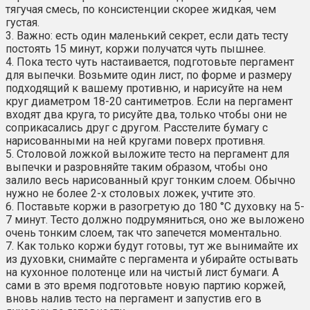
тягучая смесь, по консистенции скорее жидкая, чем
густая.
3. Важно: есть один маленький секрет, если дать тесту
постоять 15 минут, коржи получатся чуть пышнее.
4. Пока тесто чуть настаивается, подготовьте пергамент
для выпечки. Возьмите один лист, по форме и размеру
подходящий к вашему противню, и нарисуйте на нем
круг диаметром 18-20 сантиметров. Если на пергамент
входят два круга, то рисуйте два, только чтобы они не
соприкасались друг с другом. Расстелите бумагу с
нарисованными на ней кругами поверх противня.
5. Столовой ложкой выложите тесто на пергамент для
выпечки и разровняйте таким образом, чтобы оно
залило весь нарисованный круг тонким слоем. Обычно
нужно не более 2-х столовых ложек, учтите это.
6. Поставьте коржи в разогретую до 180 °C духовку на 5-
7 минут. Тесто должно подрумяниться, оно же выложено
очень тонким слоем, так что запечется моментально.
7. Как только коржи будут готовы, тут же вынимайте их
из духовки, снимайте с пергамента и убирайте остывать
на кухонное полотенце или на чистый лист бумаги. А
сами в это время подготовьте новую партию коржей,
вновь налив тесто на пергамент и запустив его в