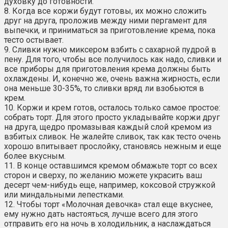
духовку до готовности.
8. Когда все коржи будут готовы, их можно сложить
друг на друга, проложив между ними пергамент для
выпечки, и приниматься за приготовление крема, пока
тесто остывает.
9. Сливки нужно миксером взбить с сахарной пудрой в
пену. Для того, чтобы все получилось как надо, сливки и
все приборы для приготовления крема должны быть
охлаждены. И, конечно же, очень важна жирность, если
она меньше 30-35%, то сливки вряд ли взобьются в
крем.
10. Коржи и крем готов, осталось только самое простое:
собрать торт. Для этого просто укладывайте коржи друг
на друга, щедро промазывая каждый слой кремом из
взбитых сливок. Не жалейте сливок, так как тесто очень
хорошо впитывает прослойку, становясь нежным и еще
более вкусным.
11. В конце оставшимся кремом обмажьте торт со всех
сторон и сверху, по желанию можете украсить ваш
десерт чем-нибудь еще, например, коксовой стружкой
или миндальными лепестками.
12. Чтобы торт «Молочная девочка» стал еще вкуснее,
ему нужно дать настояться, лучше всего для этого
отправить его на ночь в холодильник, а наслаждаться