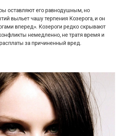
ры оставляют его равнодушным, но
тий выльет чашу терпения Козерога, и он
рогами вперед». Козероги редко скрывают
конфликты немедленно, не тратя время и
 расплаты за причиненный вред.