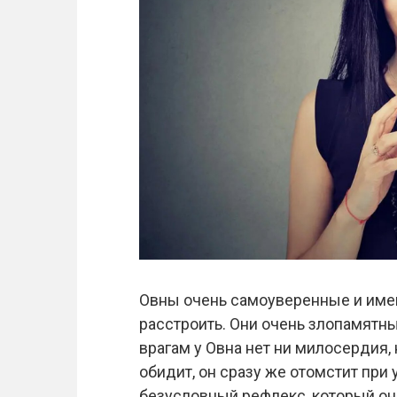
Овны очень самоуверенные и имею
расстроить. Они очень злопамятны
врагам у Овна нет ни милосердия, 
обидит, он сразу же отомстит при 
безусловный рефлекс, который он