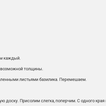
мм каждый.
о возможной толщины.
убленными листьями базилика. Перемешаем.
ю доску. Присолим слегка, поперчим. С одного края