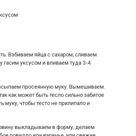
уксусом
ить. Взбиваем яйца с сахаром, сливаем
у гасим уксусом и вливаем туда 3-4
всыпаем просеянную муку. Вымешиваем.
так как может быть тесло сильно забитое
ь муку, чтобы тесто не прилипало и
ловину выкладываем в форму, делаем
бое повидло или варенье, или свежие