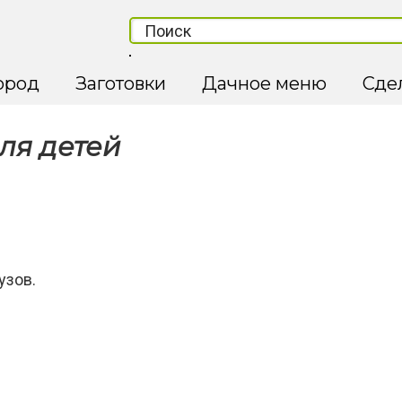
ород
Заготовки
Дачное меню
Сде
ля детей
узов.