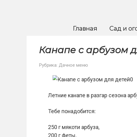
Перейти
к
контенту
Главная
Сад и ог
Канапе с арбузом д
Рубрика:
Дачное меню
Летние канапе в разгар сезона арб
Тебе понадобится:
250 г мякоти арбуза,
200 г феты,